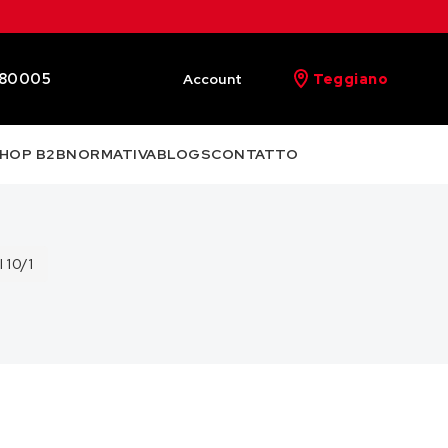
480005
Account
Teggiano
HOP B2B
NORMATIVA
BLOGS
CONTATTO
 10/1