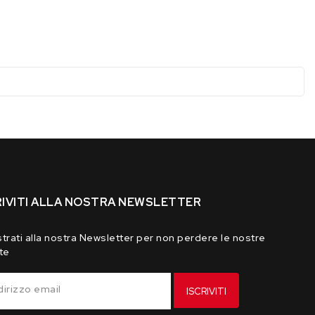
*225*
RIVITI ALLA NOSTRA NEWSLETTER
trati alla nostra Newsletter per non perdere le nostre
te
dirizzo email
ISCRIVITI