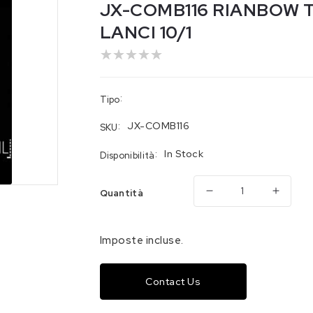
JX-COMB116 RIANBOW TA
LANCI 10/1
:
Tipo
:
JX-COMB116
SKU
:
In Stock
Disponibilità
Quantità
Diminuisci
Aume
quantità
quanti
per
per
Imposte incluse.
JX-
JX-
COMB116
COMB
Contact Us
RIANBOW
RIAN
TAIL
TAIL