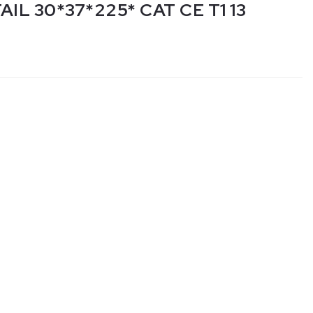
IL 30*37*225* CAT CE T1 13
nta
tà
116
BOW