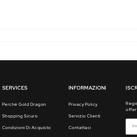
30*37*225*
30*37
CAT
CAT
CE
CE
T1
T1
13
13
LANCI
LANCI
10/1
10/1
SERVICES
INFORMAZIONI
ISC
Regis
Perché Gold Dragon
Privacy Policy
offer
Shopping Sicuro
Servizio Clienti
In
Condizioni Di Acquisto
Contattaci