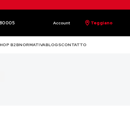
480005
Account
Teggiano
HOP B2B
NORMATIVA
BLOGS
CONTATTO
2