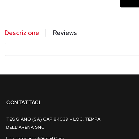
Descrizione
Reviews
CONTATTACI
TEGGIANO (SA) CAP 84039 – LOC. TEMPA
DELL'ARENA SNC
Lapirotecnica@gmail.com