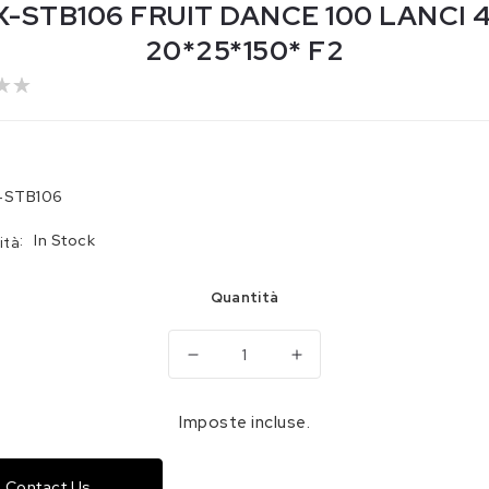
O
X-STB106 FRUIT DANCE 100 LANCI 4
20*25*150* F2
-STB106
:
In Stock
ità
Quantità
Diminuisci
Aumenta
quantità
quantità
per
per
Imposte incluse.
JX-
JX-
STB106
STB106
Contact Us