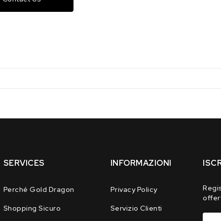
FRUIT
FRUIT
DANCE
DANCE
100
100
LANCI
LANCI
4/1
4/1
20*25*150*
20*25*150*
F2
F2
SERVICES
INFORMAZIONI
ISC
Regis
Perché Gold Dragon
Privacy Policy
offer
Shopping Sicuro
Servizio Clienti