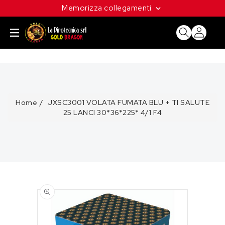
ETTAMENTE
Memorizza collegamenti
CONTENUTI
Home
JXSC3001 VOLATA FUMATA BLU + TI SALUTE
25 LANCI 30*36*225* 4/1 F4
PASSA ALLE
INFORMAZIONI
SUL
PRODOTTO