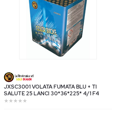
Apri
contenuti
multimediali
1
in
JXSC3001 VOLATA FUMATA BLU + TI
finestra
SALUTE 25 LANCI 30*36*225* 4/1 F4
modale