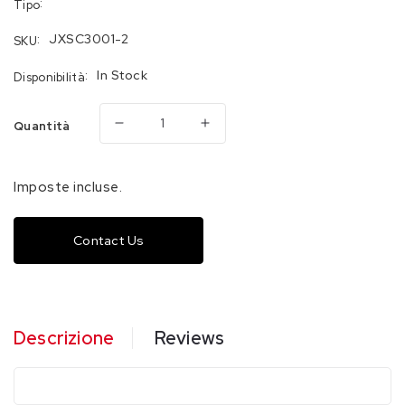
:
Tipo
:
JXSC3001-2
SKU
:
In Stock
Disponibilità
Quantità
Diminuisci
Aumenta
quantità
quantità
per
per
Imposte incluse.
JXSC3001
JXSC3001
VOLATA
VOLATA
Contact Us
FUMATA
FUMATA
BLU
BLU
+
+
TI
TI
SALUTE
SALUTE
Descrizione
Reviews
25
25
LANCI
LANCI
30*36*225*
30*36*225*