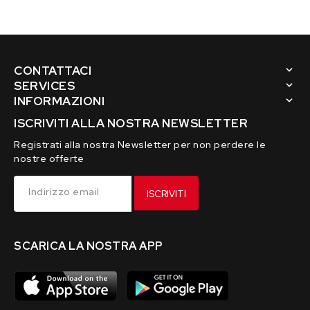
with
with
4
4
cracklers
cracklers
CONTATTACI
SERVICES
INFORMAZIONI
ISCRIVITI ALLA NOSTRA NEWSLETTER
Registrati alla nostra Newsletter per non perdere le
nostre offerte
Indirizzo email
ISCRIVITI
SCARICA LA NOSTRA APP