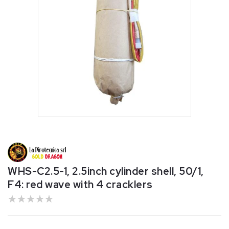
Apri
contenuti
multimediali
1
in
WHS-C2.5-1, 2.5inch cylinder shell, 50/1,
finestra
F4: red wave with 4 cracklers
modale