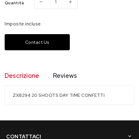
Quantità
Diminuisci
Aumenta
quantità
quantità
per
per
Imposte incluse.
ZX8294
ZX8294
20
20
Contact Us
SHOOTS
SHOOTS
DAY
DAY
TIME
TIME
CONFETTI
CONFETTI
6/1
6/1
Descrizione
Reviews
F2
F2
ZX8294 20 SHOOTS DAY TIME CONFETTI
CONTATTACI